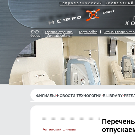
Главная страница
Карта сайта
Отзывы потребител
Форум
Личный кабинет
ФИЛИАЛЫ
НОВОСТИ
ТЕХНОЛОГИИ
E-LIBRARY
РЕГЛ
Перечень
отпускае
Алтайский филиал