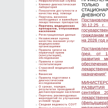
Нефрологическая служба
ТОЛЬКО 
Клинико-диагностическая
лаборатория
СТАЦИОНА
Показатели доступности и
качества мед. помощи
ДНЕВНОГО 
Перечень жизненно
Постановлен
необходимых и важнейших
лекарственных препаратов:
30.12.25 г
Перечень медицинских
препаратов, отпускаемых
государст
населению
гражданам м
Регистрационные данные
Независимая оценка
на 2026 год 
качества оказания услуг
медицинскими
организациями
Постановле
Правила записи на
первичный прием
(ред. от 1
(консультацию),
обследование
развития м
Правила и сроки
обеспечени
госпитализации
Страховой медицинский
лекарствен
полис
назначения"
Вакансии
Правила подготовки к
диагностическим
МИНИСТЕРС
исследованиям
О сроках, порядке,
РАЗВИТИЯ 
результатах проводимой
сентября 
диспансеризации населения
Перечень рекомендуемых
лекарственн
мероприятий по улучшению
условий труда
(фельдшера
Сводная ведомость СОУТ
медицинско