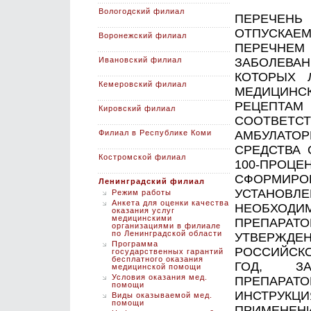
Вологодский филиал
ПЕРЕЧЕН
ОТПУСКАЕ
Воронежский филиал
ПЕРЕЧНЕ
Ивановский филиал
ЗАБОЛЕВА
КОТОРЫХ 
Кемеровский филиал
МЕДИЦИНС
РЕЦЕПТА
Кировский филиал
СООТВЕТСТ
Филиал в Республике Коми
АМБУЛАТОР
СРЕДСТВА 
Костромской филиал
100-ПРОЦ
СФОРМИРО
Ленинградский филиал
УСТАНО
Режим работы
Анкета для оценки качества
НЕОБХОДИ
оказания услуг
медицинскими
ПРЕПАРАТ
организациями в филиале
по Ленинградской области
УТВЕРЖДЕ
Программа
РОССИЙСК
государственных гарантий
бесплатного оказания
ГОД, ЗА
медицинской помощи
Условия оказания мед.
ПРЕПАРА
помощи
ИНСТРУ
Виды оказываемой мед.
помощи
ПРИМЕНЕН