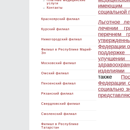
Платные медицинские
услуги
имеющим п
Контакты
социальной
Красноярский филиал
Льготное ле
лечении гр
Курский филиал
перечнем г
Нижегородский филиал
утвержденны
Федерации о
Филиал в Республике Марий-
поддержке 
Эл
улучшении
Московский филиал
здравоохр
изделиям
Омский филиал
также
По
Федерации о
Пензенский филиал
социально з
Рязанский филиал
представляю
Свердловский филиал
Смоленский филиал
Филиал в Республике
Татарстан