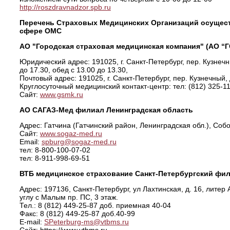
http://roszdravnadzor.spb.ru
Перечень Страховых Медицинских Организаций осущес
сфере ОМС
АО "Городская страховая медицинская компания" (АО “
Юридический адрес: 191025, г. Санкт-Петербург, пер. Кузнечны
до 17.30, обед с 13.00 до 13.30,
Почтовый адрес: 191025, г. Санкт-Петербург, пер. Кузнечный, 
Круглосуточный медицинский контакт-центр: тел: (812) 325-11
Сайт:
www.gsmk.ru
АО САГАЗ-Мед филиал Ленинградская область
Адрес: Гатчина (Гатчинский район, Ленинградская обл.), Собо
Сайт:
www.sogaz-med.ru
Email:
spburg@sogaz-med.ru
тел: 8-800-100-07-02
тел: 8-911-998-69-51
ВТБ медицинское страхование Санкт-Петербургский фил
Адрес: 197136, Санкт-Петербург, ул Лахтинская, д. 16, литер
углу с Малым пр. ПС, 3 этаж.
Тел.: 8 (812) 449-25-87 доб. приемная 40-04
Факс: 8 (812) 449-25-87 доб.40-99
Е-mail:
SPeterburg-ms@vtbms.ru