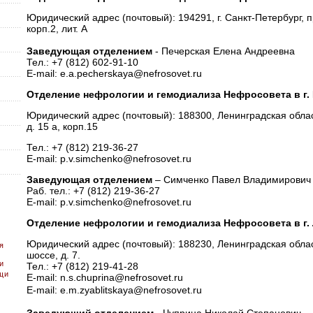
Юридический адрес (почтовый): 194291, г. Санкт-Петербург, пр
корп.2, лит. А
Заведующая отделением
- Печерская Елена Андреевна
Тел.: +7 (812) 602-91-10
E-mail: e.a.pecherskaya@nefrosovet.ru
Отделение нефрологии и гемодиализа Нефросовета в г. 
Юридический адрес (почтовый): 188300, Ленинградская област
д. 15 а, корп.15
Тел.: +7 (812) 219-36-27
E-mail: p.v.simchenko@nefrosovet.ru
Заведующая отделением
– Симченко Павел Владимирович
Раб. тел.: +7 (812) 219-36-27
E-mail: p.v.simchenko@nefrosovet.ru
Отделение нефрологии и гемодиализа Нефросовета в г. 
Юридический адрес (почтовый): 188230, Ленинградская област
я
шоссе, д. 7.
и
Тел.: +7 (812) 219-41-28
щи
E-mail: n.s.chuprina@nefrosovet.ru
E-mail:
e.m.zyablitskaya@nefrosovet.ru