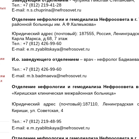
Заведующий отделением
- Чуприна Николай Степанович,
Тел.: +7 (812) 219-41-28
мых
E-mail: n.s.chuprina@nefrosovet.ru
Отделение нефрологии и гемодиализа Нефросовета в г.
районной больницы им. А.Ф.Калмыкова»
Юридический адрес (почтовый): 187555, Россия, Ленинградска
Карла Маркса, д.68, 7 этаж
Тел.: +7 (812) 426-99-60
E-mail:
e.m.zyablitskaya@nefrosovet.ru
ции
И.о. заведующего отделением
– врач - нефролог Бадмаев
с
Тел.: +7 (812) 426-99-60
E-mail: m.b.badmaeva@nefrosovet.ru
иям
ах
Отделение нефрологии и гемодиализа Нефросовета 
«Киришская клиническая межрайонная больница»
Юридический адрес (почтовый):187110, Ленинградская о
Кириши, ул. Советская, 4
Тел.: +7 (812) 219-48-95
E-mail: e.m.zyablitskaya@nefrosovet.ru
Отделение нефрологии и гемодиализа Нефросовета в г.