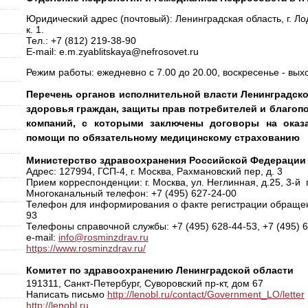
Юридический адрес (почтовый): Ленинградская область, г. Лод
к. 1.
Тел.: +7 (812) 219-38-90
E-mail: e.m.zyablitskaya@nefrosovet.ru
Режим работы: ежедневно с 7.00 до 20.00, воскресенье - вых
Перечень органов исполнительной власти Ленинградско
здоровья граждан, защиты прав потребителей и благоп
компаний, с которыми заключены договоры на оказ
помощи по обязательному медицинскому страхованию
Министерство здравоохранения Российской Федерации
Адрес: 127994, ГСП-4, г. Москва, Рахмановский пер, д. 3
Прием корреспонденции:
г. Москва, ул. Неглинная, д.25, 3-й
Многоканальный телефон: +7 (495) 627-24-00
Телефон для информирования о факте регистрации обращени
93
Телефоны справочной службы: +7 (495) 628-44-53, +7 (495) 
e-mail:
info@rosminzdrav.ru
https://www.rosminzdrav.ru/
Комитет по здравоохранению Ленинградской области
191311, Санкт-Петербург, Суворовский пр-кт, дом 67
Написать письмо
http://lenobl.ru/contact/Government_LO/letter
http://lenobl.ru