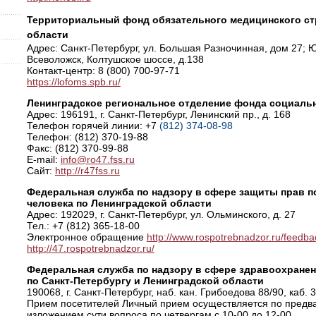
Территориальный фонд обязательного медицинского ст
области
Адрес: Санкт-Петербург, ул. Большая Разночинная, дом 27; 
Всеволожск, Колтушское шоссе, д.138
Контакт-центр: 8 (800) 700-97-71
https://lofoms.spb.ru/
Ленинградское региональное отделение фонда социаль
Адрес: 196191, г. Санкт-Петербург, Ленинский пр., д. 168
Телефон горячей линии: +7
(812) 374-08-98
Телефон: (812) 370-19-88
Факс: (812) 370-99-88
E-mail:
info@ro47.fss.ru
Сайт:
http://r47fss.ru
Федеральная служба по надзору в сфере защиты прав п
человека по Ленинградской области
Адрес: 192029, г. Санкт-Петербург, ул. Ольминского, д. 27
Тел.: +7 (812) 365-18-00
Электронное обращение
http://www.rospotrebnadzor.ru/feedba
http://47.rospotrebnadzor.ru/
Федеральная служба по надзору в сфере здравоохранен
по Санкт-Петербургу и Ленинградской области
190068, г. Санкт-Петербург, наб. кан. Грибоедова 88/90, каб. 
Прием посетителей Личный прием осуществляется по предва
изложением сути вопроса по четвергам с 10-00 до 12-00