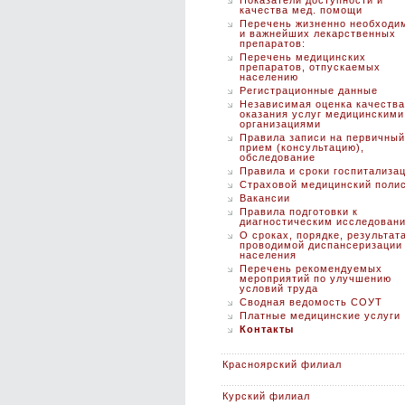
Показатели доступности и
качества мед. помощи
Перечень жизненно необходи
и важнейших лекарственных
препаратов:
Перечень медицинских
препаратов, отпускаемых
населению
Регистрационные данные
Независимая оценка качества
оказания услуг медицинскими
организациями
Правила записи на первичный
прием (консультацию),
обследование
Правила и сроки госпитализа
Страховой медицинский поли
Вакансии
Правила подготовки к
диагностическим исследован
О сроках, порядке, результат
проводимой диспансеризации
населения
Перечень рекомендуемых
мероприятий по улучшению
условий труда
Сводная ведомость СОУТ
Платные медицинские услуги
Контакты
Красноярский филиал
Курский филиал