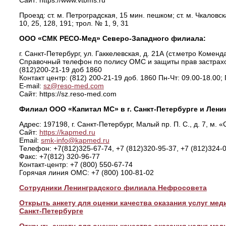
Сайт: https://www.vtbms.ru
Проезд: ст. м. Петроградская, 15 мин. пешком; ст. м. Чкаловс
10, 25, 128, 191; трол. № 1, 9, 31
ООО «СМК РЕСО-Мед» Северо-Западного филиала:
г. Санкт-Петербург, ул. Гаккелевская, д. 21А (ст.метро Коменд
Справочный телефон по полису ОМС и защиты прав застрахо
(812)200-21-19 доб 1860
Контакт центр: (812) 200-21-19 доб. 1860 Пн-Чт: 09.00-18.00; 
E-mail:
sz@reso-med.com
Сайт: https://sz.reso-med.com
Филиал ООО «Капитал МС» в г. Санкт-Петербурге и Лени
Адрес: 197198, г. Санкт-Петербург, Малый пр. П. С., д. 7, м.
Сайт:
https://kapmed.ru
Email:
smk-info@kapmed.ru
Телефон: +7(812)325-67-74, +7 (812)320-95-37, +7 (812)324-0
Факс: +7(812) 320-96-77
Контакт-центр: +7 (800) 550-67-74
Горячая линия ОМС: +7 (800) 100-81-02
Сотрудники Ленинградского филиала Нефросовета
Открыть анкету для оценки качества оказания услуг ме
Санкт-Петербурге