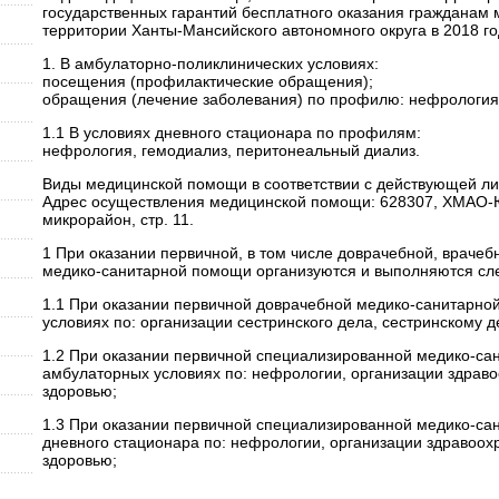
государственных гарантий бесплатного оказания гражданам
территории Ханты-Мансийского автономного округа в 2018 го
1. В амбулаторно-поликлинических условиях:
посещения (профилактические обращения);
обращения (лечение заболевания) по профилю: нефрология
1.1 В условиях дневного стационара по профилям:
нефрология, гемодиализ, перитонеальный диализ.
Виды медицинской помощи в соответствии с действующей ли
Адрес осуществления медицинской помощи: 628307, ХМАО-Юг
микрорайон, стр. 11.
1 При оказании первичной, в том числе доврачебной, врачеб
медико-санитарной помощи организуются и выполняются сле
1.1 При оказании первичной доврачебной медико-санитарно
условиях по: организации сестринского дела, сестринскому д
1.2 При оказании первичной специализированной медико-са
амбулаторных условиях по: нефрологии, организации здрав
здоровью;
1.3 При оказании первичной специализированной медико-са
дневного стационара по: нефрологии, организации здравоо
здоровью;