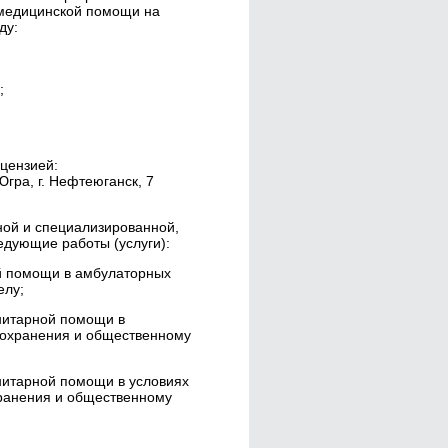
 медицинской помощи на
ду:
;
цензией:
ра, г. Нефтеюганск, 7
ной и специализированной,
дующие работы (услуги):
й помощи в амбулаторных
елу;
нитарной помощи в
оохранения и общественному
нитарной помощи в условиях
хранения и общественному