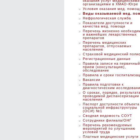
оказания услуг медицинскими
организациями в ХМАО-Югре
Условия оказания мед. помощ
Виды оказываемой мед. по
Нефрологическая служба
Показатели доступности и
качества мед. помощи
Перечень жизненно необходи
и важнейших лекарственных
препаратов
Перечень медицинских
препаратов, отпускаемых
населению
Страховой медицинский поли
Регистрационные данные
Правила записи на первичный
прием (консультацию),
обследование
Правила и сроки госпитализа
Вакансии
Правила подготовки к
диагностическим исследован
О сроках, порядке, результат
проводимой диспансеризации
населения
Паспорт доступности объекта
социальной инфраструктуры
(ОСИ) №1
Сводная ведомость СОУТ
Сотрудники филиала/ОНГ
Перечень рекомендуемых
мероприятий по улучшению
условий труда
Платные медицинские услуги