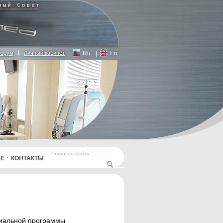
орум
Личный кабинет
Ru
|
En
ЫЕ
КОНТАКТЫ
риальной программы