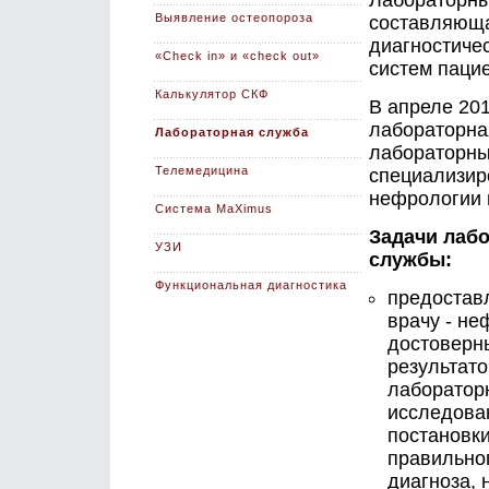
Лабораторны
Выявление остеопороза
составляюща
диагностиче
«Check in» и «check out»
систем пацие
Калькулятор СКФ
В апреле 20
лабораторна
Лабораторная служба
лабораторны
Телемедицина
специализир
нефрологии 
Система MaXimus
Задачи лаб
УЗИ
службы:
Функциональная диагностика
предостав
врачу - не
достоверн
результато
лаборатор
исследова
постановк
правильно
диагноза, 