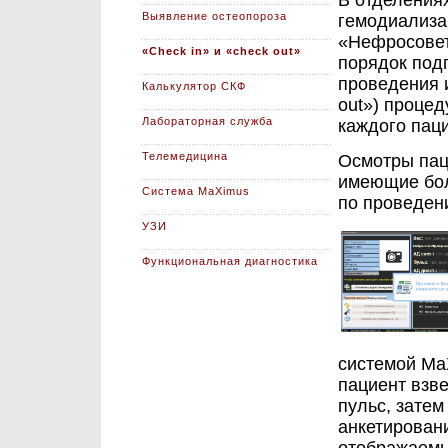
В отделения
Выявление остеопороза
гемодиализа
«Нефросовет
«Check in» и «check out»
порядок подг
проведения 
Калькулятор СКФ
out») проце
Лабораторная служба
каждого пац
Телемедицина
Осмотры пац
имеющие бол
Система MaXimus
по проведен
УЗИ
Функциональная диагностика
системой Ma
пациент взв
пульс, зате
анкетировани