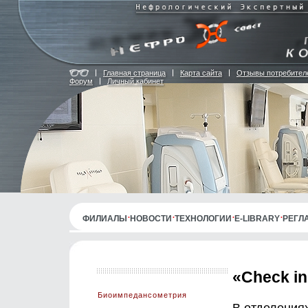
Главная страница
Карта сайта
Отзывы потребител
Форум
Личный кабинет
ФИЛИАЛЫ
НОВОСТИ
ТЕХНОЛОГИИ
E-LIBRARY
РЕГЛ
«Check in
Биоимпедансометрия